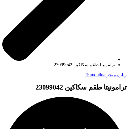
ترامونيتا طقم سكاكين 23099042
زيارة متجر Tramontina
ترامونيتا طقم سكاكين 23099042