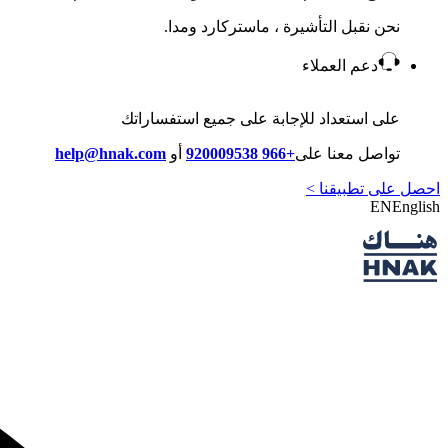
نحن نقبل التأشيرة ، ماستركارد ومدا.
دعم العملاء
على استعداد للإجابة على جميع استفساراتك
تواصل معنا على
+966 920009538
أو
help@hnak.com
احصل على تطبيقنا >
EN
English