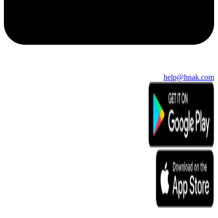
help@hnak.com