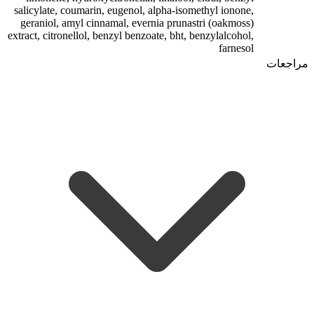
salicylate, coumarin, eugenol, alpha-isomethyl ionone,
geraniol, amyl cinnamal, evernia prunastri (oakmoss)
extract, citronellol, benzyl benzoate, bht, benzylalcohol,
farnesol
مراجعات