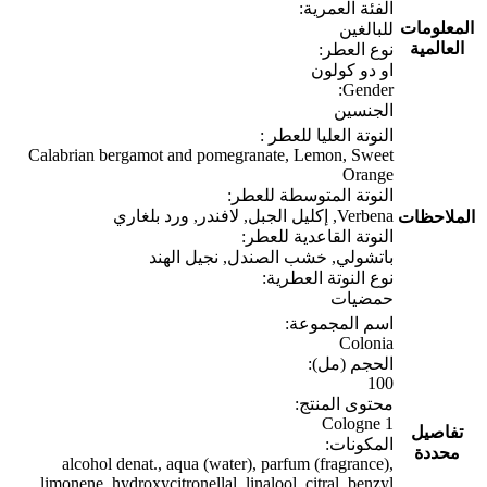
الفئة العمرية:
المعلومات
للبالغين
العالمية
نوع العطر:
او دو كولون
Gender:
الجنسين
النوتة العليا للعطر :
Calabrian bergamot and pomegranate, Lemon, Sweet
Orange
النوتة المتوسطة للعطر:
Verbena, إكليل الجبل, لافندر, ورد بلغاري
الملاحظات
النوتة القاعدية للعطر:
باتشولي, خشب الصندل, نجيل الهند
نوع النوتة العطرية:
حمضيات
اسم المجموعة:
Colonia
الحجم (مل):
100
محتوى المنتج:
1 Cologne
تفاصيل
المكونات:
محددة
alcohol denat., aqua (water), parfum (fragrance),
limonene, hydroxycitronellal, linalool, citral, benzyl