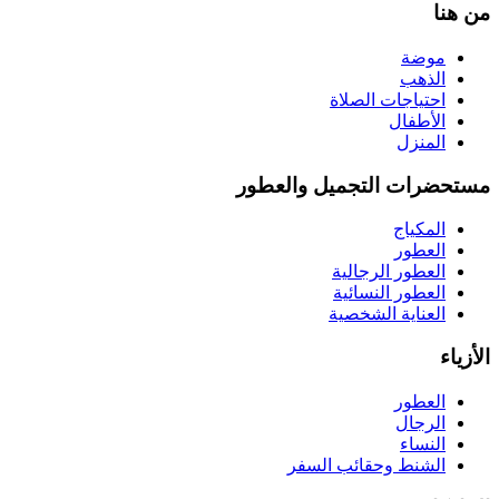
من هنا
موضة
الذهب
احتياجات الصلاة
الأطفال
المنزل
مستحضرات التجميل والعطور
المكياج
العطور
العطور الرجالية
العطور النسائية
العناية الشخصية
الأزياء
العطور
الرجال
النساء
الشنط وحقائب السفر