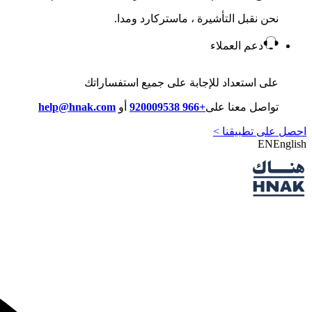
نحن نقبل التأشيرة ، ماستركارد ومدا.
دعم العملاء
على استعداد للإجابة على جميع استفساراتك
تواصل معنا على
+966 920009538
أو
help@hnak.com
احصل على تطبيقنا >
EN
English