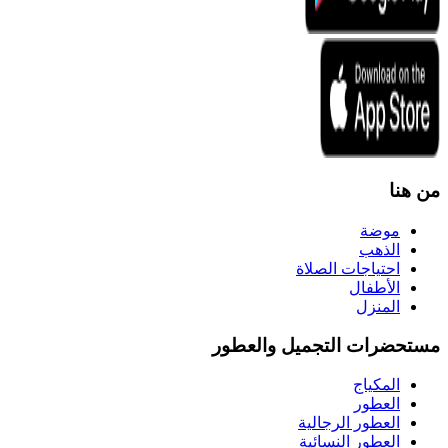
من هنا
موضة
الذهب
احتياجات الصلاة
الأطفال
المنزل
مستحضرات التجميل والعطور
المكياج
العطور
العطور الرجالية
العطور النسائية