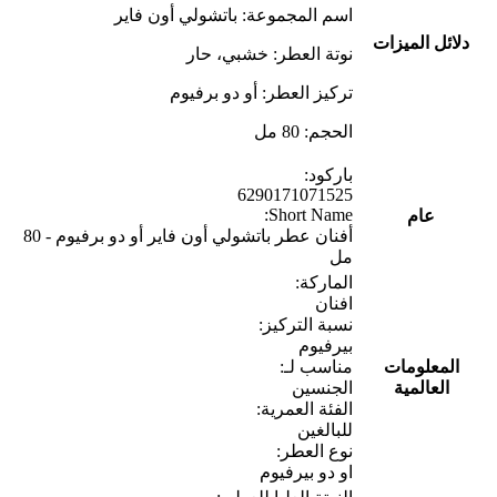
اسم المجموعة: باتشولي أون فاير
دلائل الميزات
نوتة العطر: خشبي، حار
تركيز العطر: أو دو برفيوم
الحجم: 80 مل
باركود:
6290171071525
Short Name:
عام
أفنان عطر باتشولي أون فاير أو دو برفيوم - 80
مل
الماركة:
افنان
نسبة التركيز:
بيرفيوم
المعلومات
مناسب لـ:
العالمية
الجنسين
الفئة العمرية:
للبالغين
نوع العطر:
او دو بيرفيوم