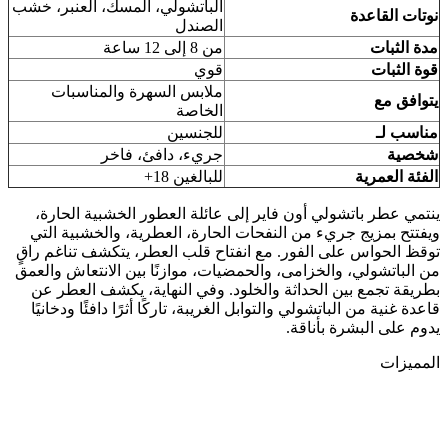
الباتشولي، المسك، العنبر، خشب
نوتات القاعدة
الصندل
مدة الثبات
من 8 إلى 12 ساعة
قوة الثبات
قوي
ملابس السهرة والمناسبات
يتوافق مع
الخاصة
مناسب لـ
للجنسين
شخصية
جريء، دافئ، فاخر
الفئة العمرية
للبالغين 18+
ينتمي عطر باتشولي أون فاير إلى عائلة العطور الخشبية الحارة،
ويفتتح بمزيج جريء من النفحات الحارة، العطرية، والخشبية التي
توقظ الحواس على الفور. مع انفتاح قلب العطر، يتكشف تناغم راقٍ
من الباتشولي، والخزامى، والحمضيات، موازنًا بين الانتعاش والعمق
بطريقة تجمع بين الحداثة والخلود. وفي النهاية، يكشف العطر عن
قاعدة غنية من الباتشولي والتوابل الغريبة، تاركًا أثرًا دافئًا ودخانيًا
يدوم على البشرة بأناقة.
المميزات