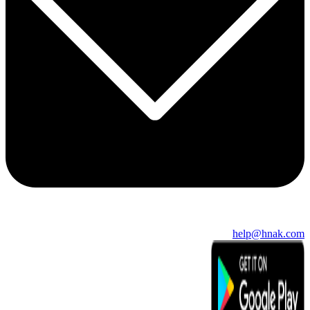
help@hnak.com