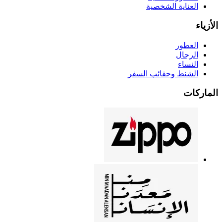
العناية الشخصية
الأزياء
العطور
الرجال
النساء
الشنط وحقائب السفر
الماركات