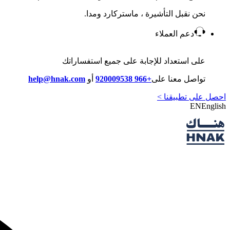
نحن نقبل التأشيرة ، ماستركارد ومدا.
دعم العملاء
على استعداد للإجابة على جميع استفساراتك
تواصل معنا على
+966 920009538
أو
help@hnak.com
احصل على تطبيقنا >
EN
English