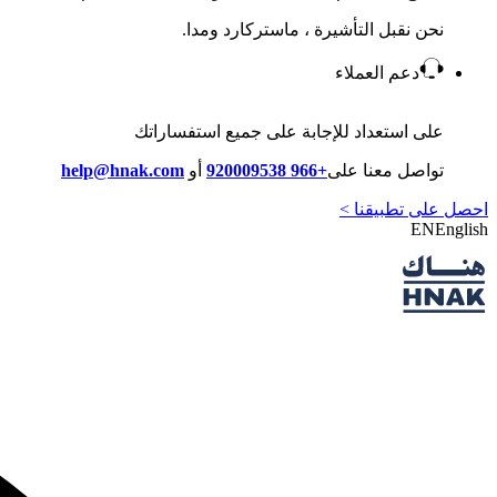
نحن نقبل التأشيرة ، ماستركارد ومدا.
دعم العملاء
على استعداد للإجابة على جميع استفساراتك
تواصل معنا على
+966 920009538
أو
help@hnak.com
احصل على تطبيقنا >
EN
English