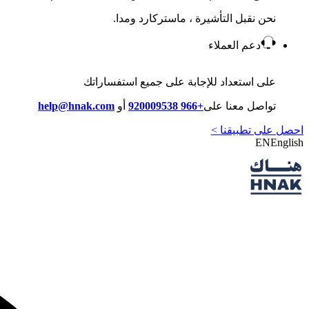
نحن نقبل التأشيرة ، ماستركارد ومدا.
دعم العملاء
على استعداد للإجابة على جميع استفساراتك
تواصل معنا على
+966 920009538
أو
help@hnak.com
احصل على تطبيقنا >
EN
English