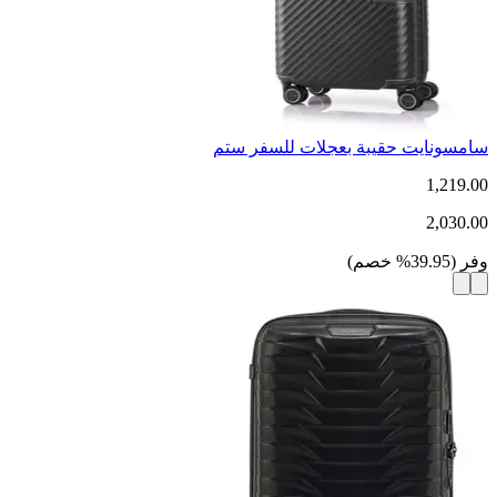
سامسونايت حقيبة بعجلات للسفر ستم
1,219.00
2,030.00
وفر
(
39.95
%
خصم
)