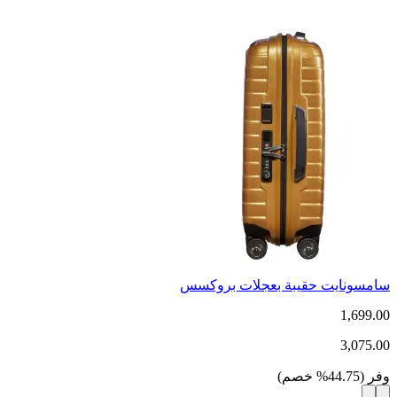
سامسونايت حقيبة بعجلات بروكسس
1,699.00
3,075.00
وفر
(
44.75
%
خصم
)