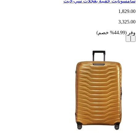
سامسونايت حقيبة بعجلات سي-لايت
1,829.00
3,325.00
وفر
(
44.99
%
خصم
)