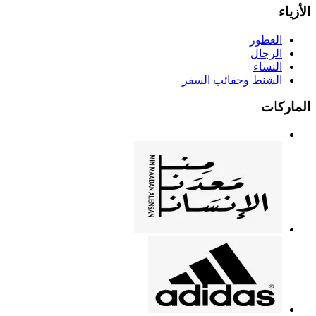
الأزياء
العطور
الرجال
النساء
الشنط وحقائب السفر
الماركات