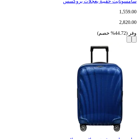
سامسونايت حقيبة بعجلات بروكسس
1,559.00
2,820.00
وفر
(
44.72
%
خصم
)