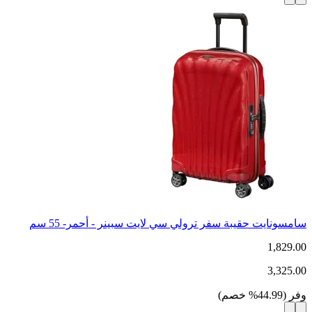
سامسونايت حقيبة سفر ترولي سي لايت سبينر - أحمر- 55 سم
1,829.00
3,325.00
وفر
(
44.99
%
خصم
)