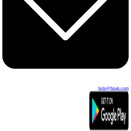
help@hnak.com