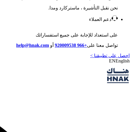
نحن نقبل التأشيرة ، ماستركارد ومدا.
دعم العملاء
على استعداد للإجابة على جميع استفساراتك
تواصل معنا على
+966 920009538
أو
help@hnak.com
احصل على تطبيقنا >
EN
English