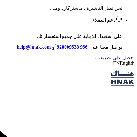
نحن نقبل التأشيرة ، ماستركارد ومدا.
دعم العملاء
على استعداد للإجابة على جميع استفساراتك
تواصل معنا على
+966 920009538
أو
help@hnak.com
احصل على تطبيقنا >
EN
English