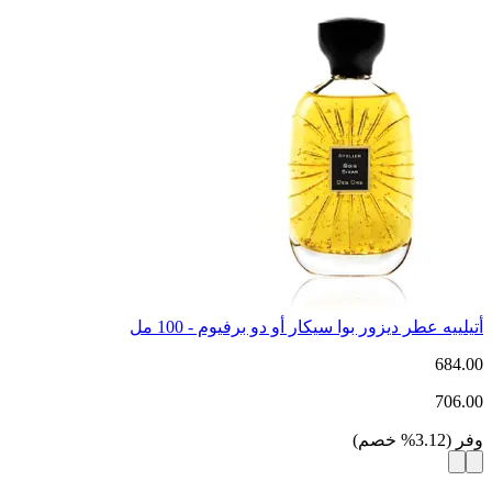
أتيلييه عطر ديزور بوا سيكار أو دو برفيوم - 100 مل
684.00
706.00
وفر
(
3.12
%
خصم
)