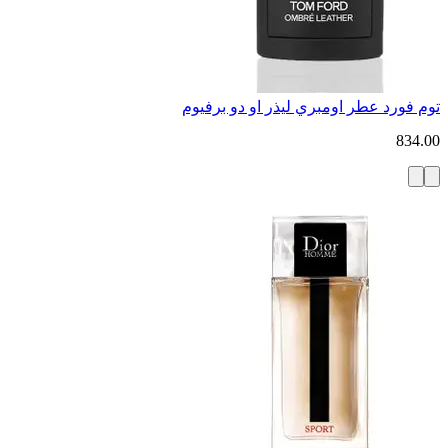
توم فورد عطر اومبري ليذر او دو برفيوم
834.00