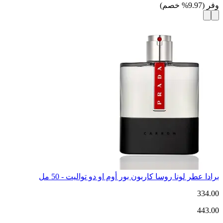
وفر
(
9.97
%
خصم
)
برادا عطر لونا روسا كاربون بور أوم او دو تواليت - 50 مل
334.00
443.00