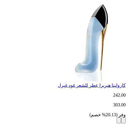
كارولينا هيريرا عطر للشعر غود غيرل
242.00
303.00
وفر
(
20.13
%
خصم
)