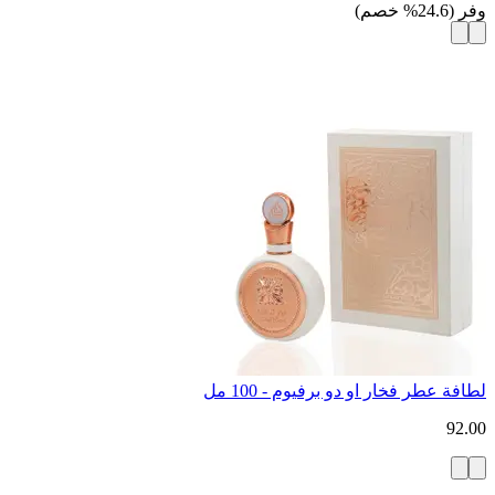
وفر
(
24.6
%
خصم
)
لطافة عطر فخار او دو برفيوم - 100 مل
92.00