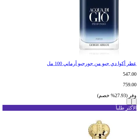
عطر أكوا دي جيو من جورجيو أرماني 100 مل
547.00
759.00
وفر
(
27.93
%
خصم
)
الأكثر طلباً