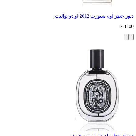
ديور عطر اوم سبورت 2012 او دو تواليت
718.00
ديبتيك عطر تام داو او دو برفيوم