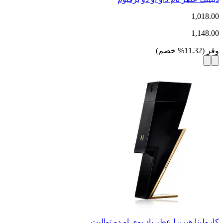
1,018.00
1,148.00
وفر
(
11.32
%
خصم
)
كارولينا هيريرا عطر باد بوي او دو تواليت