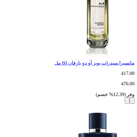
مانسيرا سيدرات بويز أو دو بارفان 60 مل
417.00
476.00
وفر
(
12.39
%
خصم
)