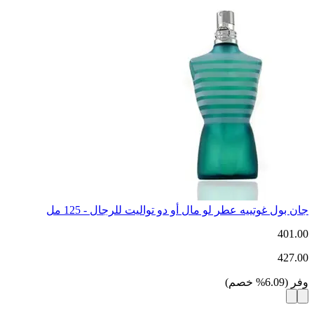
جان بول غوتييه عطر لو مال أو دو تواليت للرجال - 125 مل
401.00
427.00
وفر
(
6.09
%
خصم
)