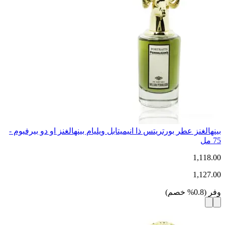
بينهالغنز عطر بورتريتس ذا انيميتابل ويليام بينهالغنز او دو بيرفيوم -
75 مل
1,118.00
1,127.00
وفر
(
0.8
%
خصم
)