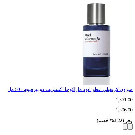
ميزون كريفيلي عطر عود ماراكوجا اكستريت دو بيرفيوم - 50 مل
1,351.00
1,396.00
وفر
(
3.22
%
خصم
)