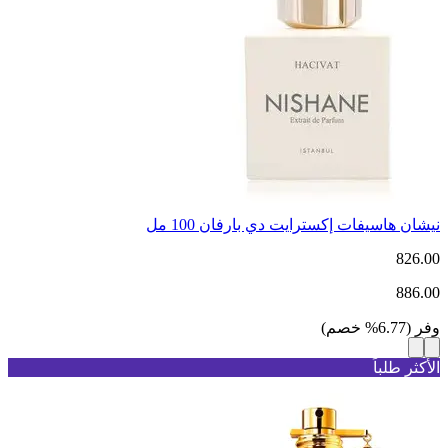
نيشان هاسيفات إكسترايت دي بارفان 100 مل
826.00
886.00
وفر
(
6.77
%
خصم
)
الأكثر طلباً