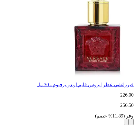
فيرزاتشي عطر إيروس فليم او دو برفيوم - 30 مل
226.00
256.50
وفر
(
11.89
%
خصم
)