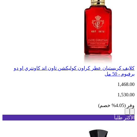
كلايف كريستيان عطر كراون كوليكشن تاون اند كاونتري او دو
برفيوم - 50 مل
1,468.00
1,530.00
وفر
(
4.05
%
خصم
)
الأكثر طلباً