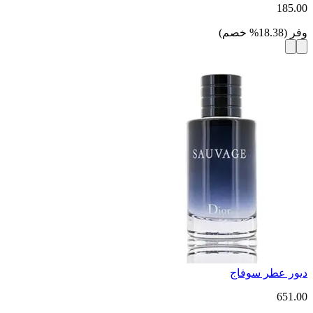
185.00
وفر
(
18.38
%
خصم
)
ديور عطر سوفاج
651.00