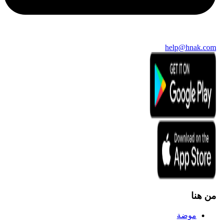
help@hnak.com
من هنا
موضة