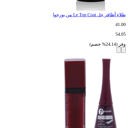
طلاء أظافر جل Le Top Coat من بورجوا
41.00
54.05
وفر
(
24.14
%
خصم
)