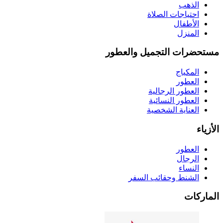
الذهب
احتياجات الصلاة
الأطفال
المنزل
مستحضرات التجميل والعطور
المكياج
العطور
العطور الرجالية
العطور النسائية
العناية الشخصية
الأزياء
العطور
الرجال
النساء
الشنط وحقائب السفر
الماركات