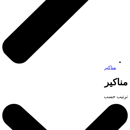
مناكير
مناكير
ترتيب حسب