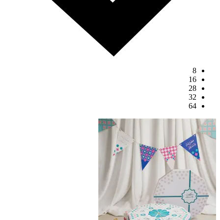
8
16
28
32
64