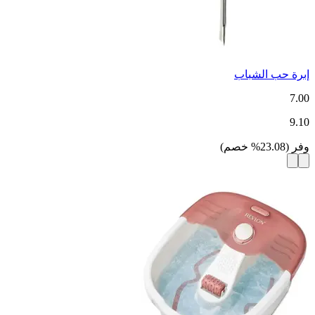
إبرة حب الشباب
7.00
9.10
وفر
(
23.08
%
خصم
)