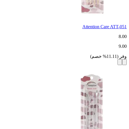
Attention Care ATT-051
8.00
9.00
وفر
(
11.11
%
خصم
)