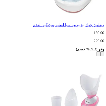
ريفلون جهاز بيديبريب سبا لعناية وبيديكير القدم
139.00
229.00
وفر
(
39.3
%
خصم
)