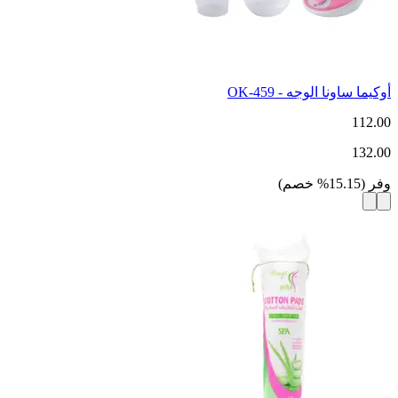
أوكيما ساونا الوجه - OK-459
112.00
132.00
وفر
(
15.15
%
خصم
)