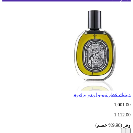
ديبتيك عطر تيمبو او دو برفيوم
1,001.00
1,112.00
وفر
(
9.98
%
خصم
)