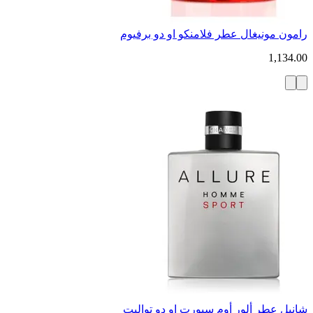
رامون مونيغال عطر فلامنكو او دو برفيوم
1,134.00
شانيل عطر ألور أوم سبورت او دو تواليت