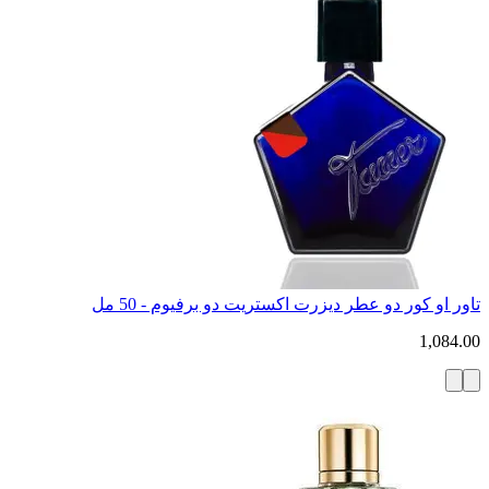
تاور او كور دو عطر ديزرت اكستريت دو برفيوم - 50 مل
1,084.00