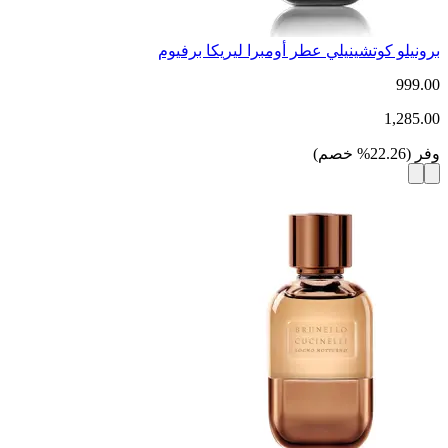
برونيلو كوتشينيلي عطر أومبرا ليريكا برفيوم
999.00
1,285.00
وفر
(
22.26
%
خصم
)