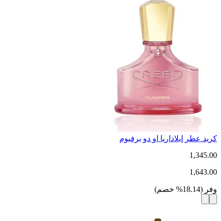
كريد عطر إيلاداريا او دو برفيوم
1,345.00
1,643.00
وفر
(
18.14
%
خصم
)