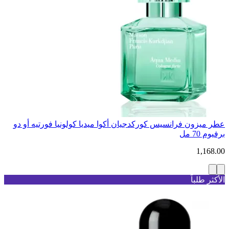
عطر ميزون فرانسيس كوركدجيان أكوا ميديا كولونيا فورتيه أو دو
برفيوم 70 مل
1,168.00
الأكثر طلباً