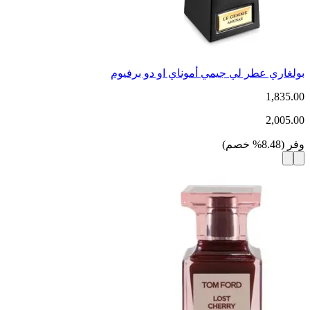
بولغاري عطر لي جيمي أموناي او دو برفيوم
1,835.00
2,005.00
وفر
(
8.48
%
خصم
)