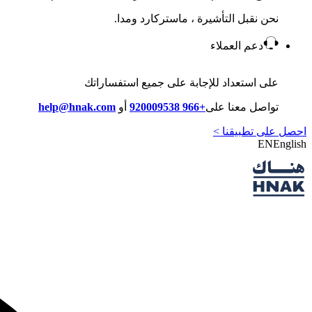
نحن نقبل التأشيرة ، ماستركارد ومدا.
دعم العملاء
على استعداد للإجابة على جميع استفساراتك
تواصل معنا على
+966 920009538
أو
help@hnak.com
احصل على تطبيقنا >
EN
English