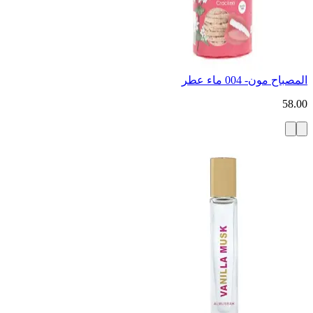
المصباح مون- 004 ماء عطر
58.00