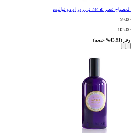
المصباح عطر 23450 تي روز او دو تواليت
59.00
105.00
وفر
(
43.81
%
خصم
)