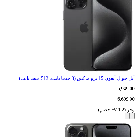
أبل جوال أيفون 15 برو ماكس (8 جيجا بايت، 512 جيجا بايت)
5,949.00
6,699.00
وفر
(
11.2
%
خصم
)