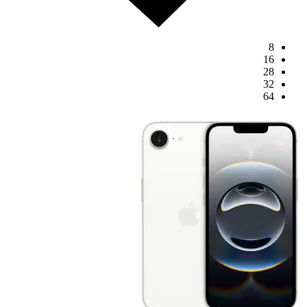
8
16
28
32
64