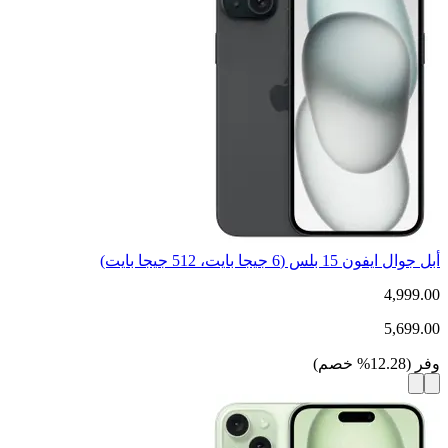
أبل جوال ايفون 15 بلس (6 جيجا بايت، 512 جيجا بايت)
4,999.00
5,699.00
وفر
(
12.28
%
خصم
)