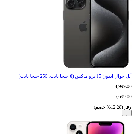
أبل جوال ايفون 15 برو ماكس (8 جيجا بايت، 256 جيجا بايت)
4,999.00
5,699.00
وفر
(
12.28
%
خصم
)