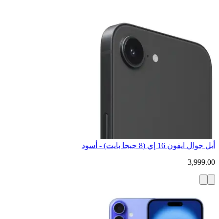
أبل جوال ايفون 16 إي (8 جيجا بايت) - أسود
3,999.00