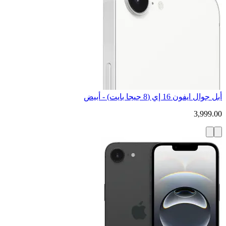
أبل جوال ايفون 16 إي (8 جيجا بايت) - أبيض
3,999.00