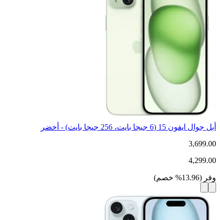
أبل جوال ايفون 15 (6 جيجا بايت، 256 جيجا بايت) - أخضر
3,699.00
4,299.00
وفر
(
13.96
%
خصم
)