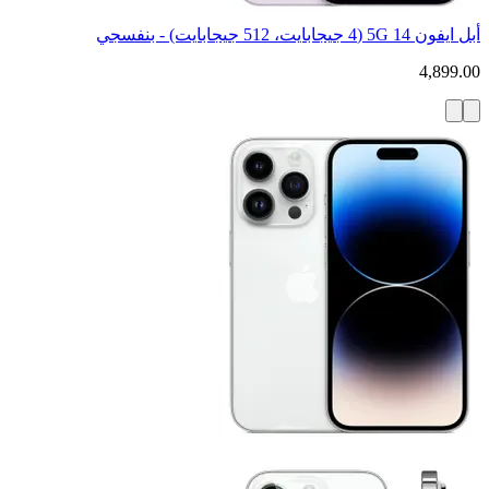
أبل ايفون 14 5G (4 جيجابايت، 512 جيجابايت) - بنفسجي
4,899.00