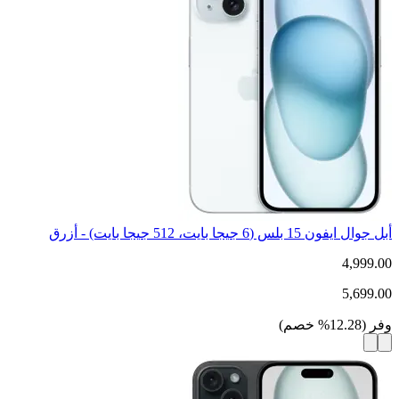
أبل جوال ايفون 15 بلس (6 جيجا بايت، 512 جيجا بايت) - أزرق
4,999.00
5,699.00
وفر
(
12.28
%
خصم
)