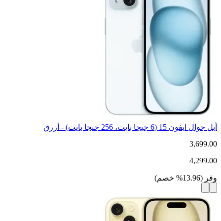
أبل جوال ايفون 15 (6 جيجا بايت، 256 جيجا بايت) - أزرق
3,699.00
4,299.00
وفر
(
13.96
%
خصم
)