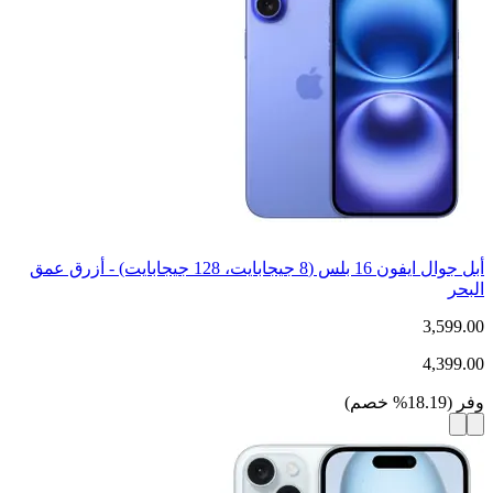
أبل جوال ايفون 16 بلس (8 جيجابايت، 128 جيجابايت) - أزرق عمق
البحر
3,599.00
4,399.00
وفر
(
18.19
%
خصم
)