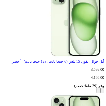
أبل جوال ايفون 15 بلس (6 جيجا بايت، 128 جيجا بايت) - أخضر
3,599.00
4,199.00
وفر
(
14.29
%
خصم
)