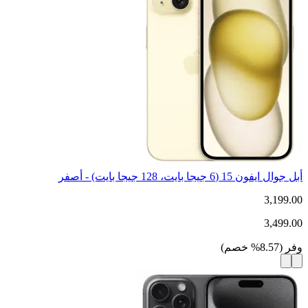
أبل جوال ايفون 15 (6 جيجا بايت، 128 جيجا بايت) - أصفر
3,199.00
3,499.00
وفر
(
8.57
%
خصم
)