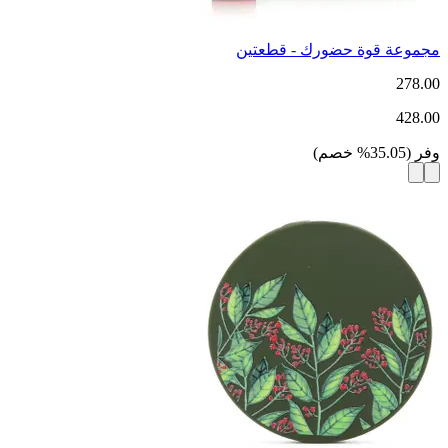
مجموعة قوة حضورك - قطعتين
278.00
428.00
وفر
(
35.05
%
خصم
)