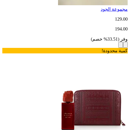
مجموعة الجود
129.00
194.00
وفر
(
33.51
%
خصم
)
كمية محدودة!