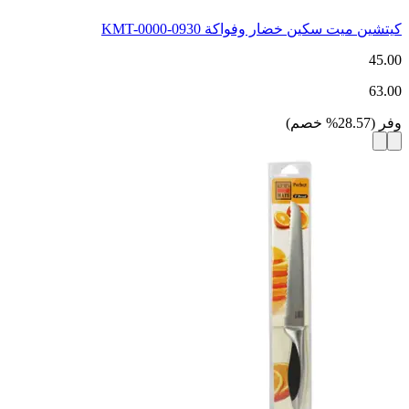
كيتشين ميت سكين خضار وفواكة KMT-0000-0930
45.00
63.00
وفر
(
28.57
%
خصم
)