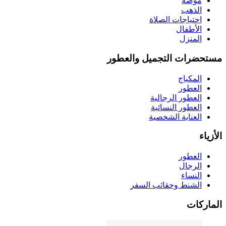
موضة
الذهب
احتياجات الصلاة
الأطفال
المنزل
مستحضرات التجميل والعطور
المكياج
العطور
العطور الرجالية
العطور النسائية
العناية الشخصية
الأزياء
العطور
الرجال
النساء
الشنط وحقائب السفر
الماركات