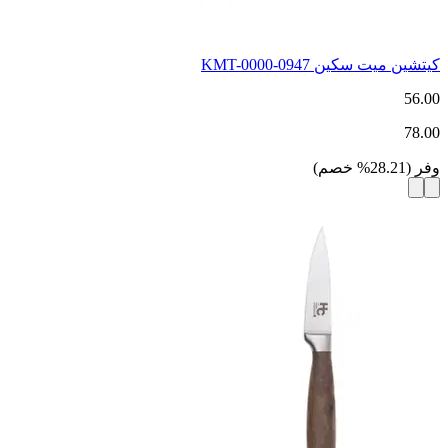
كيتشين ميت سكين KMT-0000-0947
56.00
78.00
وفر
(
28.21
%
خصم
)