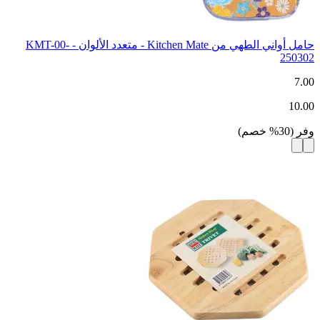
حامل أواني الطهي من Kitchen Mate - متعدد الألوان - KMT-00-
250302
7.00
10.00
وفر
(
30
%
خصم
)