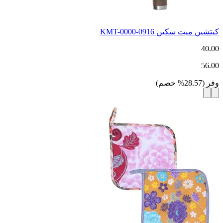
كيتشين ميت سكين KMT-0000-0916
40.00
56.00
وفر
(
28.57
%
خصم
)