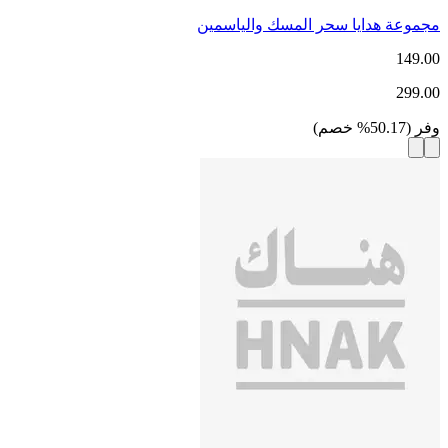
مجموعة هدايا سحر المسك والياسمين
149.00
299.00
وفر
(
50.17
%
خصم
)