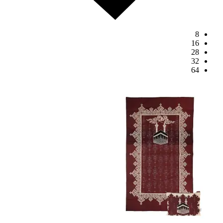
8
16
28
32
64