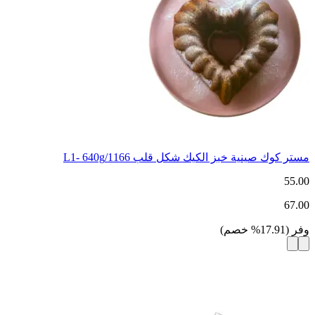
مستر كوك صينية خبز الكيك شكل قلب 1166/L1- 640g
55.00
67.00
وفر
(
17.91
%
خصم
)