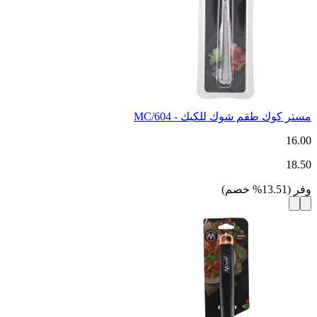
مستر كوك طقم شوك للكيك - MC/604
16.00
18.50
وفر
(
13.51
%
خصم
)