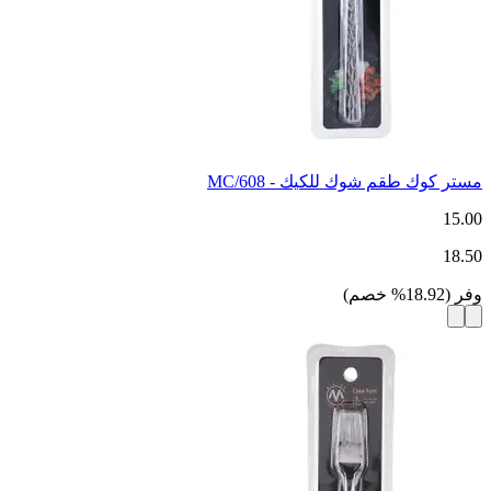
مستر كوك طقم شوك للكيك - MC/608
15.00
18.50
وفر
(
18.92
%
خصم
)