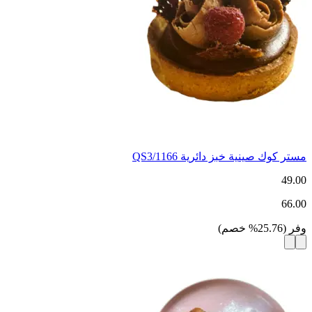
مستر كوك صينية خبز دائرية 1166/QS3
49.00
66.00
وفر
(
25.76
%
خصم
)