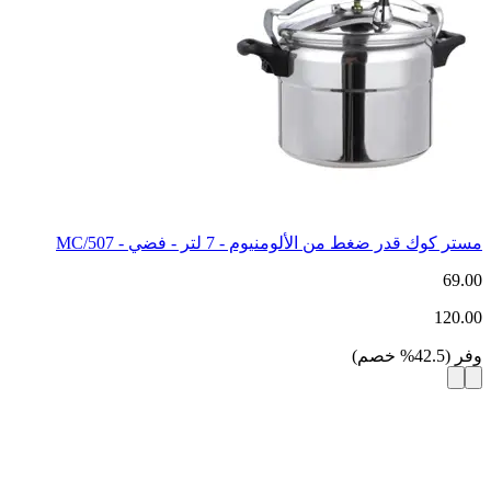
مستر كوك قدر ضغط من الألومنيوم - 7 لتر - فضي - MC/507
69.00
120.00
وفر
(
42.5
%
خصم
)