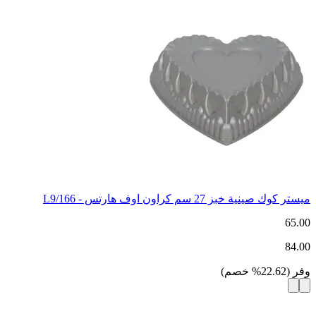
ميستر كوك صينية خبز 27 سم كراون اوف هارتس - 166/L9
65.00
84.00
وفر
(
22.62
%
خصم
)