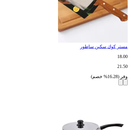
مستر كوك سكين ساطور
18.00
21.50
وفر
(
16.28
%
خصم
)