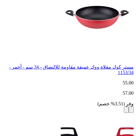
مستر كوك مقلاة ووك عميقة مقاومة للإلتصاق - 34 سم - أحمر -
1153/34
55.00
57.00
وفر
(
3.51
%
خصم
)