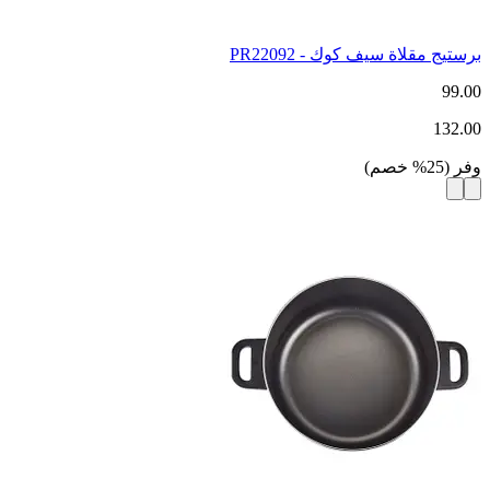
برستيج مقلاة سيف كوك - PR22092
99.00
132.00
وفر
(
25
%
خصم
)