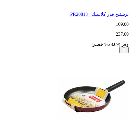
برستيج قدر كلاسيك - PR20818
169.00
237.00
وفر
(
28.69
%
خصم
)