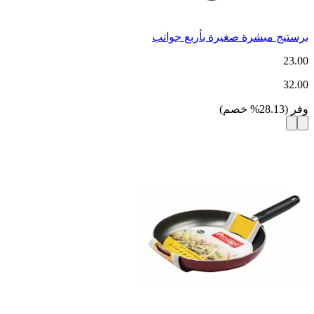
برستيج مبشرة صغيرة بأربع جوانب
23.00
32.00
وفر
(
28.13
%
خصم
)