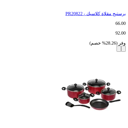
برستيج مقلاة كلاسيك - PR20822
66.00
92.00
وفر
(
28.26
%
خصم
)