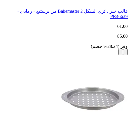
قالب خبز دائري الشكل Bakemaster 2 من برستيج - رمادي -
PR46639
61.00
85.00
وفر
(
28.24
%
خصم
)