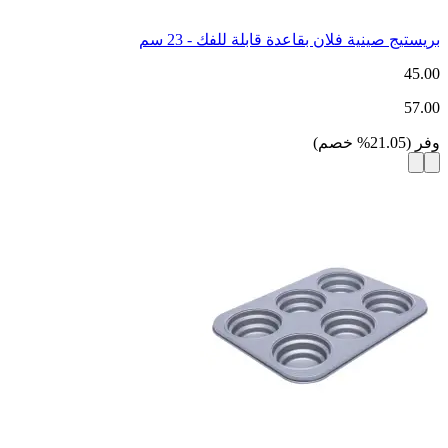
بريستيج صينية فلان بقاعدة قابلة للفك - 23 سم
45.00
57.00
وفر
(
21.05
%
خصم
)