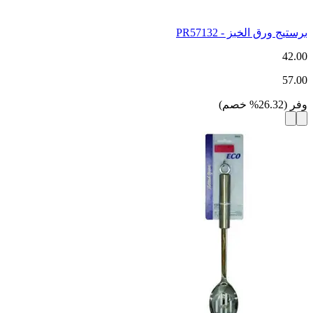
برستيج ورق الخبز - PR57132
42.00
57.00
وفر
(
26.32
%
خصم
)