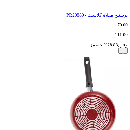
برستيج مقلاة كلاسيك - PR20880
79.00
111.00
وفر
(
28.83
%
خصم
)