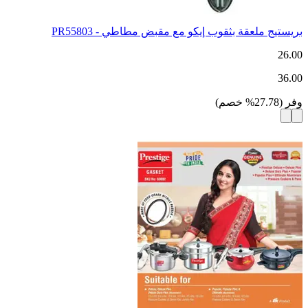
بريستيج ملعقة بثقوب إيكو مع مقبض مطاطي - PR55803
26.00
36.00
وفر
(
27.78
%
خصم
)