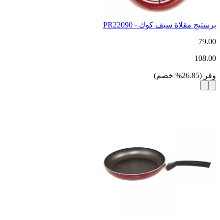
برستيج مقلاة سيف كوك - PR22090
79.00
108.00
وفر
(
26.85
%
خصم
)