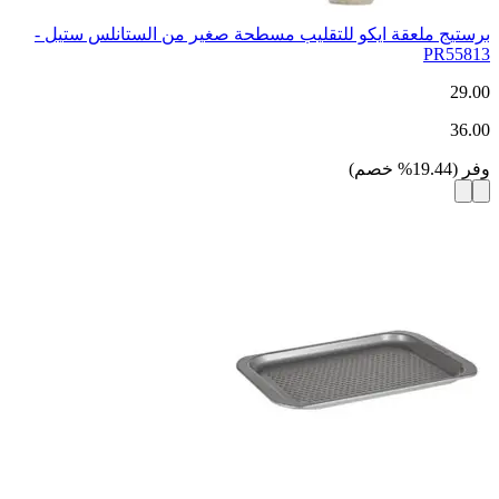
برستيج ملعقة ايكو للتقليب مسطحة صغير من الستانلس ستيل -
PR55813
29.00
36.00
وفر
(
19.44
%
خصم
)