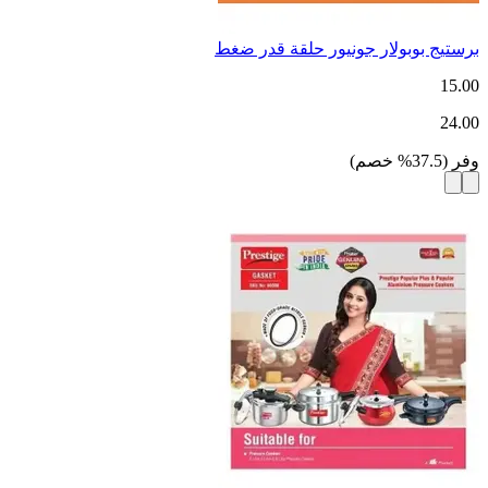
برستيج بوبولار جونيور حلقة قدر ضغط
15.00
24.00
وفر
(
37.5
%
خصم
)