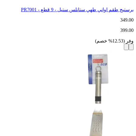
برستيج طقم اواني طهي ستانلس ستيل - 9 قطع - PR7001
349.00
399.00
وفر
(
12.53
%
خصم
)