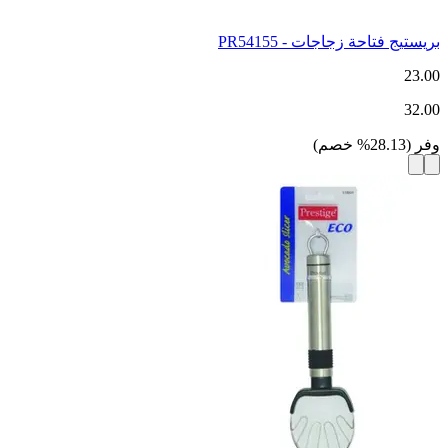
بريستيج فتاحة زجاجات - PR54155
23.00
32.00
وفر
(
28.13
%
خصم
)