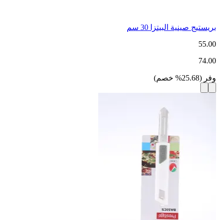
بريستيج صينية البيتزا 30 سم
55.00
74.00
وفر
(
25.68
%
خصم
)