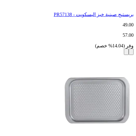
بريستيج صينية خبز البسكويت - PR57138
49.00
57.00
وفر
(
14.04
%
خصم
)