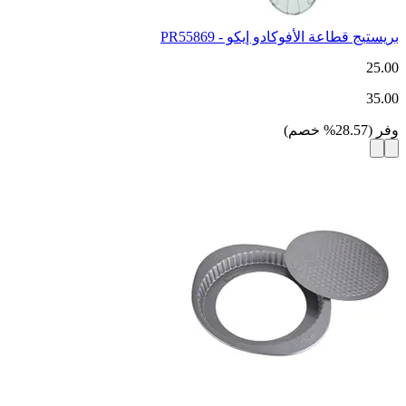
بريستيج قطاعة الأفوكادو إيكو - PR55869
25.00
35.00
وفر
(
28.57
%
خصم
)