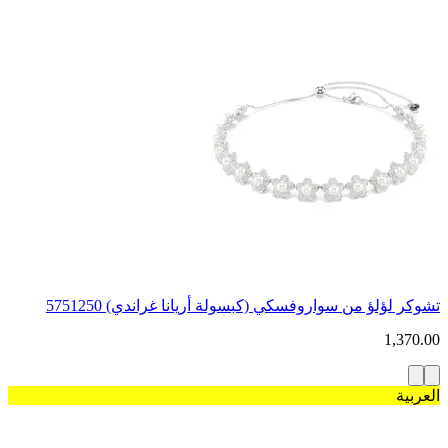
تشوكر لؤلؤ من سواروفسكي (كبسولة أريانا غراندي) 5751250
1,370.00
العربية