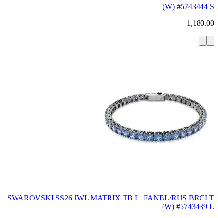
(W) #5743444 S
1,180.00
SWAROVSKI SS26 JWL MATRIX TB L. FANBL/RUS BRCLT
(W) #5743439 L