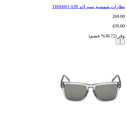
نظارات شمسية تيمبرلاند TB00001 02R
269.00
439.00
وفر
(
38.72
%
خصم
)