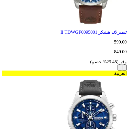
تيمبرلاند هينيكر II TDWGF0095001
599.00
849.00
وفر
(
29.45
%
خصم
)
العربية