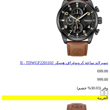
تيمبرلاند ساعة كرونوغراف هينيكر II - TDWGF2201102
699.00
999.00
وفر
(
30.03
%
خصم
)
العربية