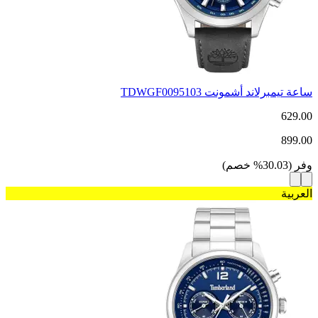
ساعة تيمبرلاند أشمونت TDWGF0095103
629.00
899.00
وفر
(
30.03
%
خصم
)
العربية