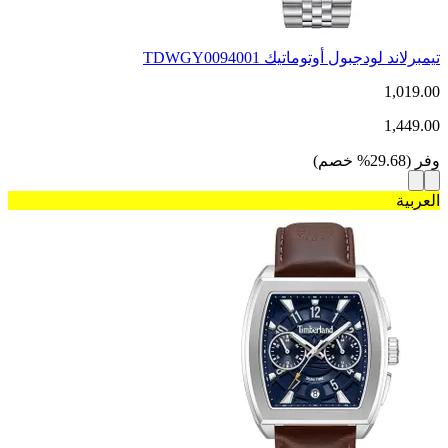
تيمبرلاند لودجبول أوتوماتيك TDWGY0094001
1,019.00
1,449.00
وفر
(
29.68
%
خصم
)
العربية