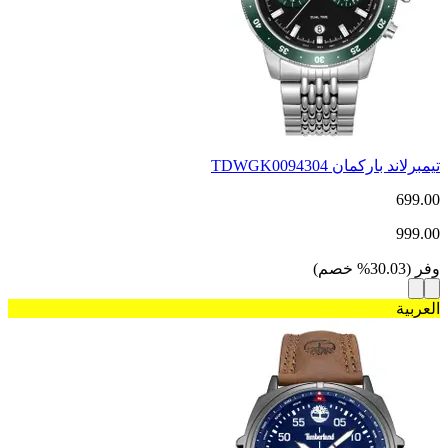
تيمبرلاند باركمان TDWGK0094304
699.00
999.00
وفر
(
30.03
%
خصم
)
العربية