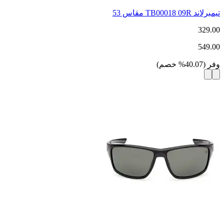
تيمبرلاند TB00018 09R مقاس 53
329.00
549.00
وفر
(
40.07
%
خصم
)