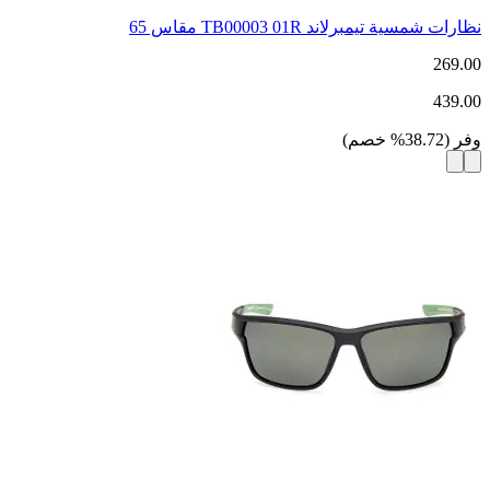
نظارات شمسية تيمبرلاند TB00003 01R مقاس 65
269.00
439.00
وفر
(
38.72
%
خصم
)