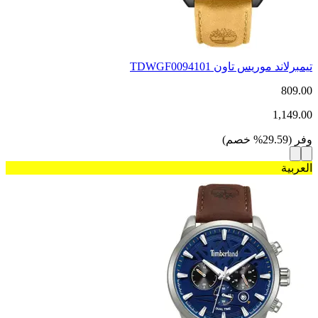
تيمبرلاند موريس تاون TDWGF0094101
809.00
1,149.00
وفر
(
29.59
%
خصم
)
العربية