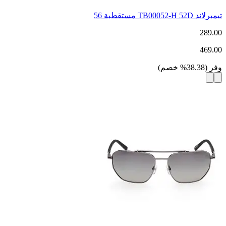
تيمبرلاند TB00052-H 52D مستقطبة 56
289.00
469.00
وفر
(
38.38
%
خصم
)