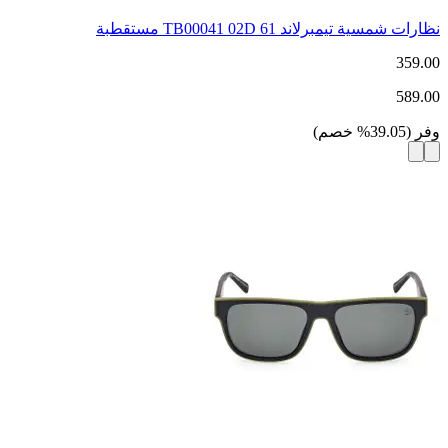
نظارات شمسية تيمبرلاند TB00041 02D 61 مستقطبة
359.00
589.00
وفر
(
39.05
%
خصم
)