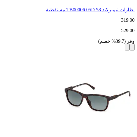
نظارات تيمبرلاند TB00006 05D 58 مستقطبة
319.00
529.00
وفر
(
39.7
%
خصم
)