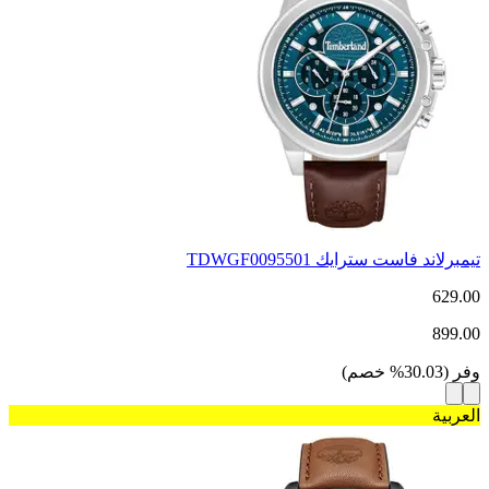
تيمبرلاند فاست سترايك TDWGF0095501
629.00
899.00
وفر
(
30.03
%
خصم
)
العربية