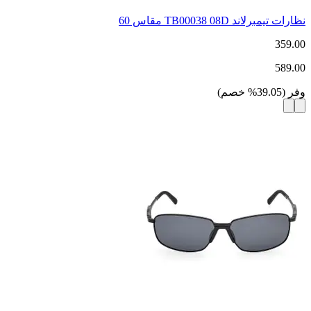
نظارات تيمبرلاند TB00038 08D مقاس 60
359.00
589.00
وفر
(
39.05
%
خصم
)