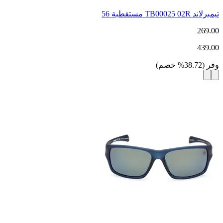
تيمبرلاند TB00025 02R مستقطبة 56
269.00
439.00
وفر
(
38.72
%
خصم
)