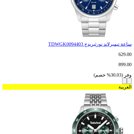
ساعة تيمبرلاند نورثبريدج TDWGK0094403
629.00
899.00
وفر
(
30.03
%
خصم
)
العربية