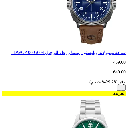
ساعة تيمبرلاند ويليستون بمينا زرقاء للرجال TDWGA0095604
459.00
649.00
وفر
(
29.28
%
خصم
)
العربية