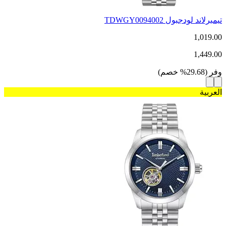
تيمبرلاند لودجبول TDWGY0094002
1,019.00
1,449.00
وفر
(
29.68
%
خصم
)
العربية