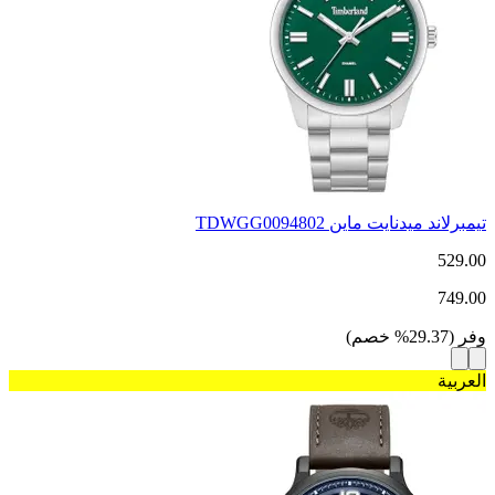
تيمبرلاند ميدنايت ماين TDWGG0094802
529.00
749.00
وفر
(
29.37
%
خصم
)
العربية