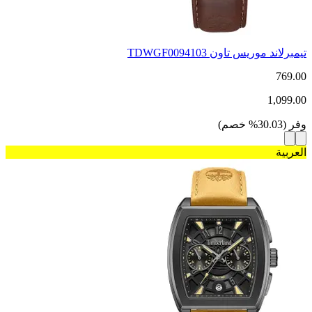
تيمبرلاند موريس تاون TDWGF0094103
769.00
1,099.00
وفر
(
30.03
%
خصم
)
العربية