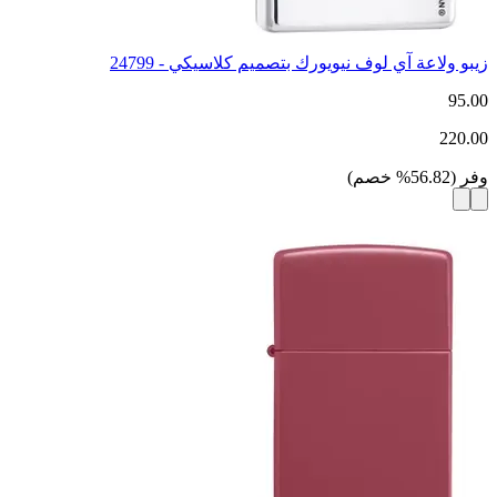
زيبو ولاعة آي لوف نيويورك بتصميم كلاسيكي - 24799
95.00
220.00
وفر
(
56.82
%
خصم
)