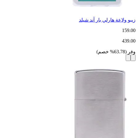
زيبو ولاعة هارلي بار آند شيلد
159.00
439.00
وفر
(
63.78
%
خصم
)