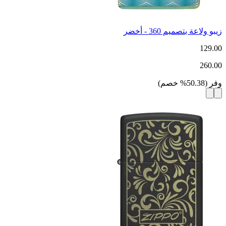
زيبو ولاعة بتصميم 360 - أخضر
129.00
260.00
وفر
(
50.38
%
خصم
)