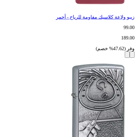
زيبو ولاعة كلاسيك مفاومة للرياح - أحمر
99.00
189.00
وفر
(
47.62
%
خصم
)