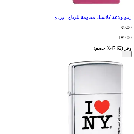
زيبو ولاعة كلاسيك مقاومة للرياح - وردي
99.00
189.00
وفر
(
47.62
%
خصم
)