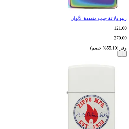
زيبو ولاعة جيب متعددة الألوان
121.00
270.00
وفر
(
55.19
%
خصم
)