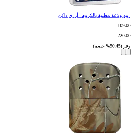
زيبو ولاعة مطلية بالكروم - أزرق داكن
109.00
220.00
وفر
(
50.45
%
خصم
)