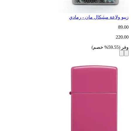
زيبو ولاعة ميثيكال مان - رمادي
89.00
220.00
وفر
(
59.55
%
خصم
)