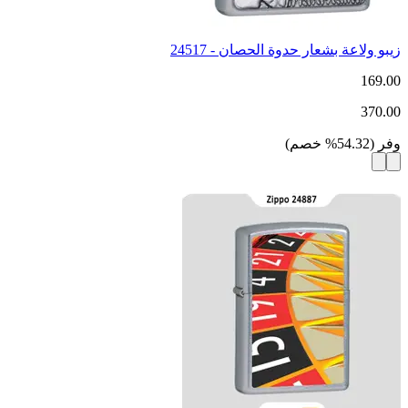
زيبو ولاعة بشعار حدوة الحصان - 24517
169.00
370.00
وفر
(
54.32
%
خصم
)