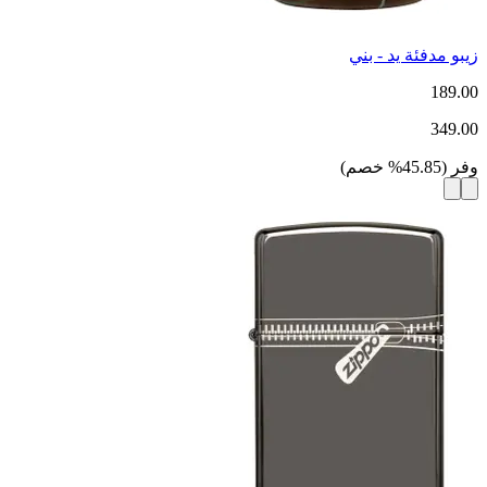
زيبو مدفئة يد - بني
189.00
349.00
وفر
(
45.85
%
خصم
)