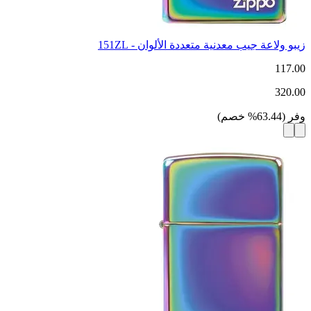
زيبو ولاعة جيب معدنية متعددة الألوان - 151ZL
117.00
320.00
وفر
(
63.44
%
خصم
)