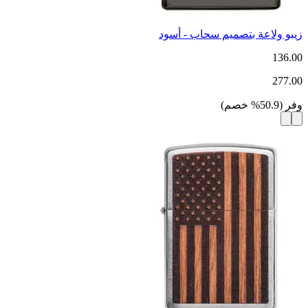
زيبو ولاعة بتصميم سحاب - أسود
136.00
277.00
وفر
(
50.9
%
خصم
)