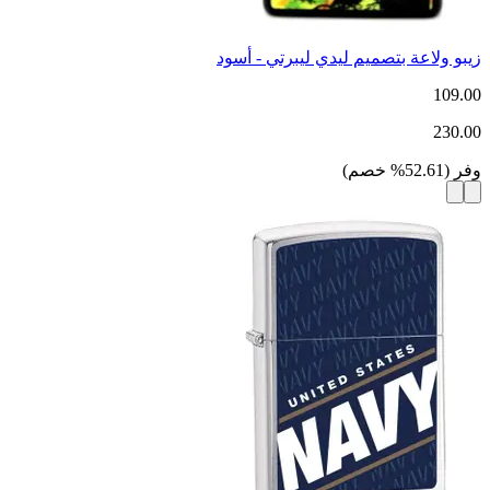
زيبو ولاعة بتصميم ليدي ليبرتي - أسود
109.00
230.00
وفر
(
52.61
%
خصم
)