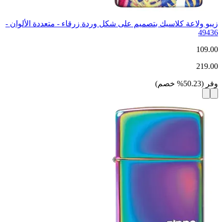
زيبو ولاعة كلاسيك بتصميم على شكل وردة زرقاء - متعددة الألوان -
49436
109.00
219.00
وفر
(
50.23
%
خصم
)