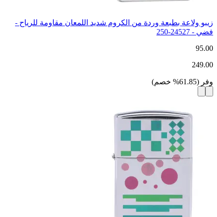
زيبو ولاعة بطبعة وردة من الكروم شديد اللمعان مقاومة للرياح -
فضي - 24527-250
95.00
249.00
وفر
(
61.85
%
خصم
)