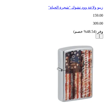
زيبو ولاعة وود تشوك "شجرة الحياة"
159.00
309.00
وفر
(
48.54
%
خصم
)