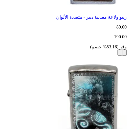
زيبو ولاعة معدنية ديير - متعددة الألوان
89.00
190.00
وفر
(
53.16
%
خصم
)