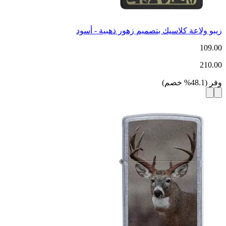
زيبو ولاعة كلاسيك بتصميم زهور ذهبية - أسود
109.00
210.00
وفر
(
48.1
%
خصم
)