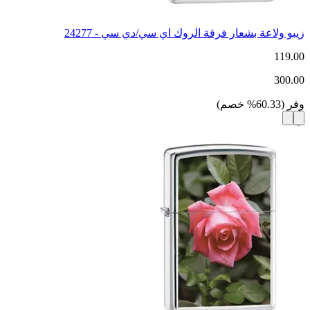
زيبو ولاعة بشعار فرقة الروك اي سي/دي سي - 24277
119.00
300.00
وفر
(
60.33
%
خصم
)