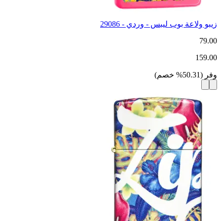
زيبو ولاعة بوب ليبس - وردي - 29086
79.00
159.00
وفر
(
50.31
%
خصم
)