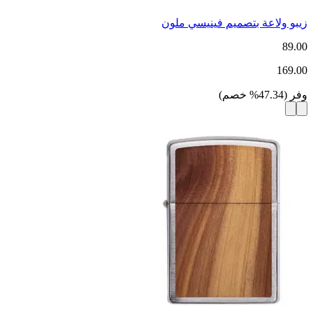
زيبو ولاعة بتصميم فينيسي ملون
89.00
169.00
وفر
(
47.34
%
خصم
)