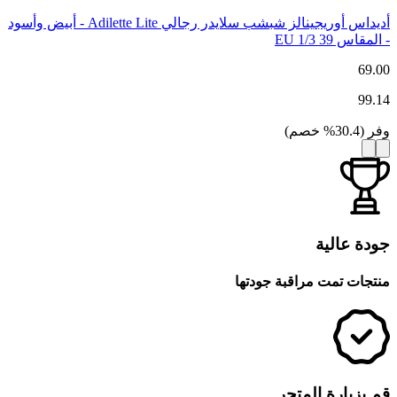
أديداس أوريجينالز شبشب سلايدر رجالي Adilette Lite - أبيض وأسود
- المقاس 39 1/3 EU
69.00
99.14
وفر
(
30.4
%
خصم
)
جودة عالية
منتجات تمت مراقبة جودتها
قم بزيارة المتجر