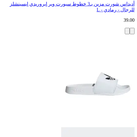
أديداس شورت مزين بـ3 خطوط سبورت وير إيروريدي إيسينشلز
للرجال - رمادي - L
39.00