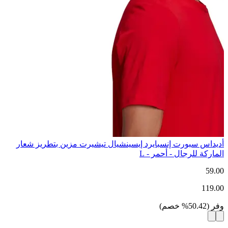
أديداس سبورت إنسبايرد إيسينشيال تيشيرت مزين بتطريز شعار
الماركة للرجال - أحمر - L
59.00
119.00
وفر
(
50.42
%
خصم
)