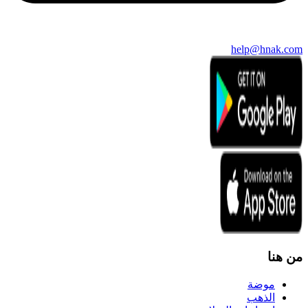
help@hnak.com
من هنا
موضة
الذهب