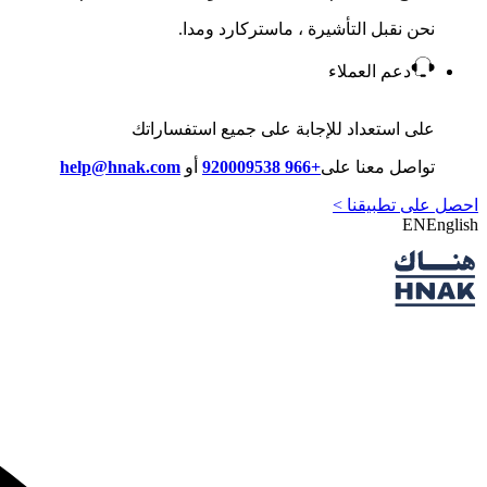
نحن نقبل التأشيرة ، ماستركارد ومدا.
دعم العملاء
على استعداد للإجابة على جميع استفساراتك
تواصل معنا على
+966 920009538
أو
help@hnak.com
احصل على تطبيقنا >
EN
English