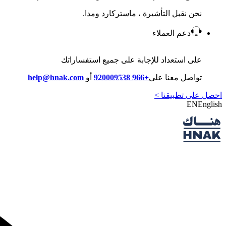
نحن نقبل التأشيرة ، ماستركارد ومدا.
دعم العملاء
على استعداد للإجابة على جميع استفساراتك
تواصل معنا على
+966 920009538
أو
help@hnak.com
احصل على تطبيقنا >
EN
English