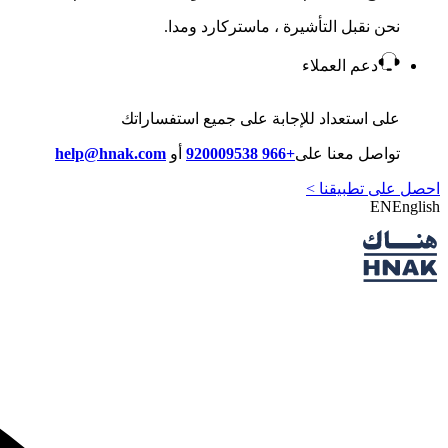
نحن نقبل التأشيرة ، ماستركارد ومدا.
دعم العملاء
على استعداد للإجابة على جميع استفساراتك
تواصل معنا على
+966 920009538
أو
help@hnak.com
احصل على تطبيقنا >
EN
English