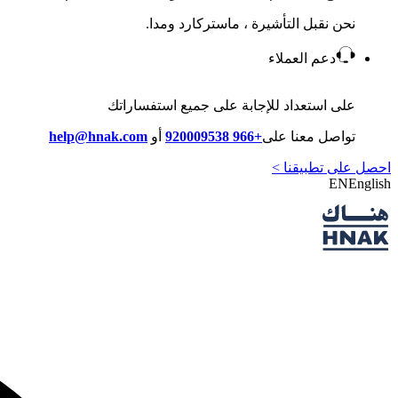
نحن نقبل التأشيرة ، ماستركارد ومدا.
دعم العملاء
على استعداد للإجابة على جميع استفساراتك
تواصل معنا على
+966 920009538
أو
help@hnak.com
احصل على تطبيقنا >
EN
English