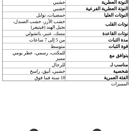
النوتة العطرية
خشبي
النوتة العطرية الفرعية
خشبي
النوتات العليا
حمضيات، توابل
خشب الأرز، خشب الصندل،
نوتات القلب
نجيل الهند (فيتيفر)
نوتات القاعدة
مسك، عنبر، باتشولي
مدة الثبات
من 5 إلى 7 ساعات
قوة الثبات
متوسط
للمكتب، رسمي، عطر يومي
يتوافق مع
مميز
مناسب لـ
للرجال
شخصية
خشبي، أنيق، راسخ
الفئة العمرية
18 سنة فما فوق
المميزات