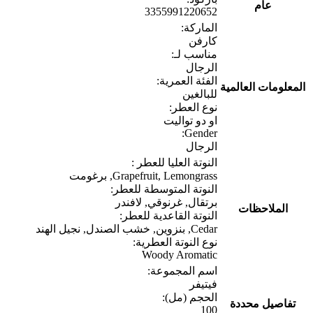
عام
3355991220652
الماركة:
كارفن
مناسب لـ:
الرجال
الفئة العمرية:
المعلومات العالمية
للبالغين
نوع العطر:
او دو تواليت
Gender:
الرجال
النوتة العليا للعطر :
Grapefruit, Lemongrass, برغومت
النوتة المتوسطة للعطر:
برتقال, غرنوقي, لافندر
الملاحظات
النوتة القاعدية للعطر:
Cedar, بنزوين, خشب الصندل, نجيل الهند
نوع النوتة العطرية:
Woody Aromatic
اسم المجموعة:
فيتيفر
الحجم (مل):
تفاصيل محددة
100