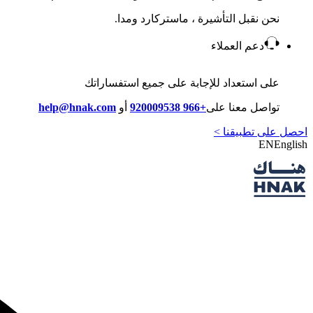
نحن نقبل التأشيرة ، ماستركارد ومدا.
دعم العملاء
على استعداد للإجابة على جميع استفساراتك
تواصل معنا على
+966 920009538
أو
help@hnak.com
احصل على تطبيقنا >
EN
English