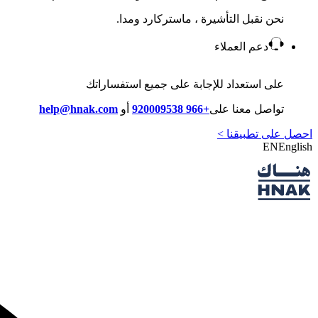
نحن نقبل التأشيرة ، ماستركارد ومدا.
دعم العملاء
على استعداد للإجابة على جميع استفساراتك
تواصل معنا على
+966 920009538
أو
help@hnak.com
احصل على تطبيقنا >
EN
English