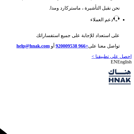
نحن نقبل التأشيرة ، ماستركارد ومدا.
دعم العملاء
على استعداد للإجابة على جميع استفساراتك
تواصل معنا على
+966 920009538
أو
help@hnak.com
احصل على تطبيقنا >
EN
English