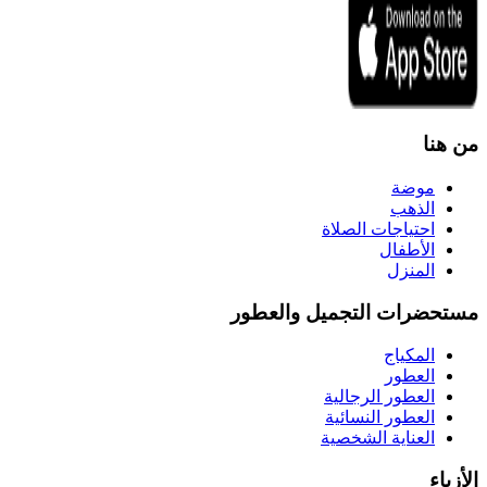
من هنا
موضة
الذهب
احتياجات الصلاة
الأطفال
المنزل
مستحضرات التجميل والعطور
المكياج
العطور
العطور الرجالية
العطور النسائية
العناية الشخصية
الأزياء