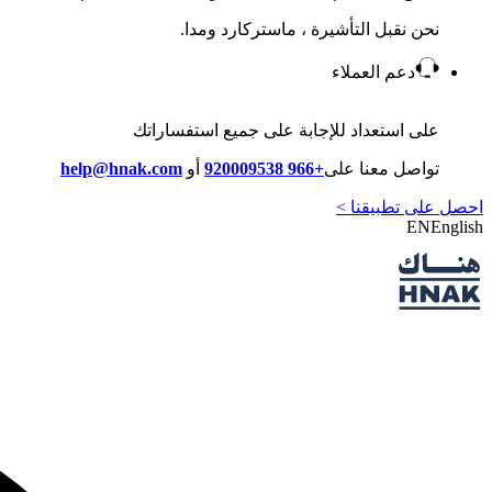
نحن نقبل التأشيرة ، ماستركارد ومدا.
دعم العملاء
على استعداد للإجابة على جميع استفساراتك
تواصل معنا على
+966 920009538
أو
help@hnak.com
احصل على تطبيقنا >
EN
English