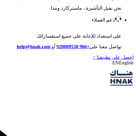
نحن نقبل التأشيرة ، ماستركارد ومدا.
دعم العملاء
على استعداد للإجابة على جميع استفساراتك
تواصل معنا على
+966 920009538
أو
help@hnak.com
احصل على تطبيقنا >
EN
English