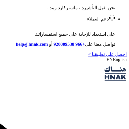
نحن نقبل التأشيرة ، ماستركارد ومدا.
دعم العملاء
على استعداد للإجابة على جميع استفساراتك
تواصل معنا على
+966 920009538
أو
help@hnak.com
احصل على تطبيقنا >
EN
English