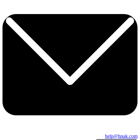
help@hnak.com