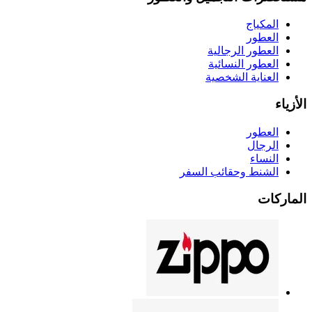
المكياج
العطور
العطور الرجالية
العطور النسائية
العناية الشخصية
الأزياء
العطور
الرجال
النساء
الشنط وحقائب السفر
الماركات