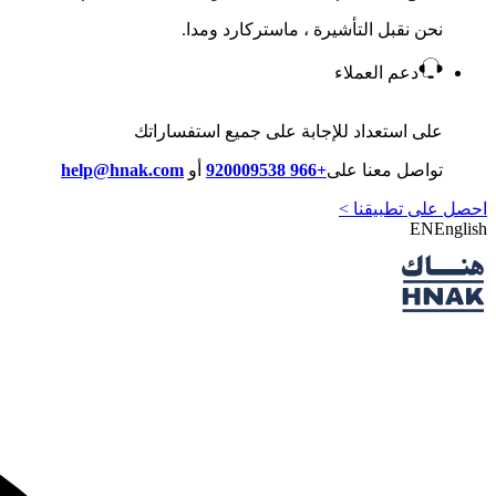
نحن نقبل التأشيرة ، ماستركارد ومدا.
دعم العملاء
على استعداد للإجابة على جميع استفساراتك
تواصل معنا على
+966 920009538
أو
help@hnak.com
احصل على تطبيقنا >
EN
English