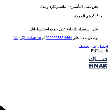
نحن نقبل التأشيرة ، ماستركارد ومدا.
دعم العملاء
على استعداد للإجابة على جميع استفساراتك
تواصل معنا على
+966 920009538
أو
help@hnak.com
احصل على تطبيقنا >
EN
English