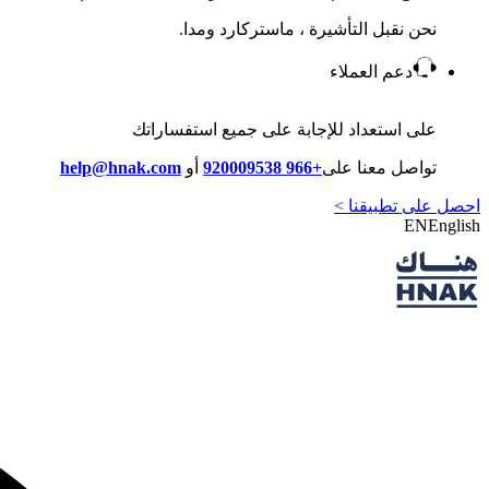
نحن نقبل التأشيرة ، ماستركارد ومدا.
دعم العملاء
على استعداد للإجابة على جميع استفساراتك
تواصل معنا على
+966 920009538
أو
help@hnak.com
احصل على تطبيقنا >
EN
English