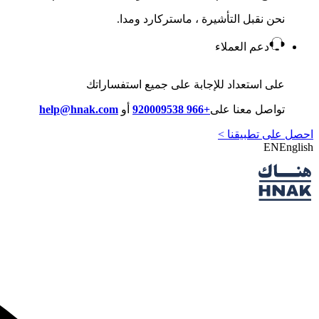
نحن نقبل التأشيرة ، ماستركارد ومدا.
دعم العملاء
على استعداد للإجابة على جميع استفساراتك
تواصل معنا على
+966 920009538
أو
help@hnak.com
احصل على تطبيقنا >
EN
English