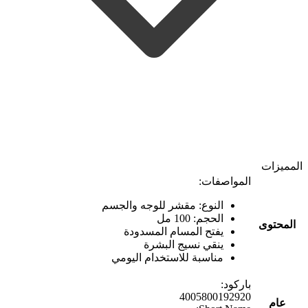
المميزات
المواصفات:
النوع: مقشر للوجه والجسم
الحجم: 100 مل
المحتوى
يفتح المسام المسدودة
ينقي نسيج البشرة
مناسبة للاستخدام اليومي
باركود:
4005800192920
عام