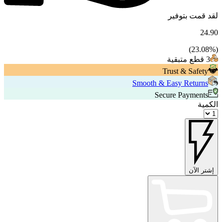
لقد قمت بتوفير
24.90
23.08
%)
(
3 قطع متبقية
Trust & Safety
Smooth & Easy Returns
Secure Payments
الكمية
إشتر الآن