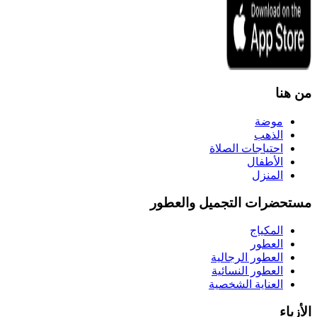
من هنا
موضة
الذهب
احتياجات الصلاة
الأطفال
المنزل
مستحضرات التجميل والعطور
المكياج
العطور
العطور الرجالية
العطور النسائية
العناية الشخصية
الأزياء