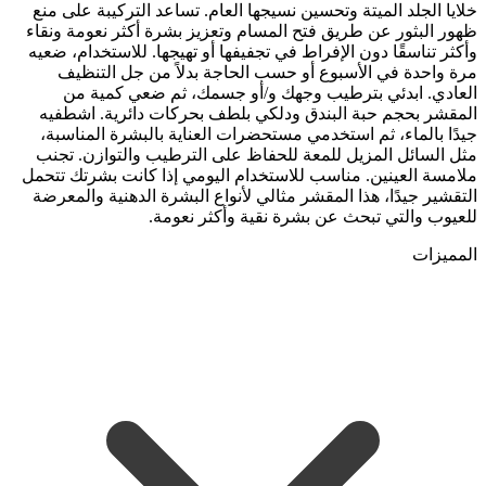
خلايا الجلد الميتة وتحسين نسيجها العام. تساعد التركيبة على منع
ظهور البثور عن طريق فتح المسام وتعزيز بشرة أكثر نعومة ونقاء
وأكثر تناسقًا دون الإفراط في تجفيفها أو تهيجها. للاستخدام، ضعيه
مرة واحدة في الأسبوع أو حسب الحاجة بدلاً من جل التنظيف
العادي. ابدئي بترطيب وجهك و/أو جسمك، ثم ضعي كمية من
المقشر بحجم حبة البندق ودلكي بلطف بحركات دائرية. اشطفيه
جيدًا بالماء، ثم استخدمي مستحضرات العناية بالبشرة المناسبة،
مثل السائل المزيل للمعة للحفاظ على الترطيب والتوازن. تجنب
ملامسة العينين. مناسب للاستخدام اليومي إذا كانت بشرتك تتحمل
التقشير جيدًا، هذا المقشر مثالي لأنواع البشرة الدهنية والمعرضة
للعيوب والتي تبحث عن بشرة نقية وأكثر نعومة.
المميزات