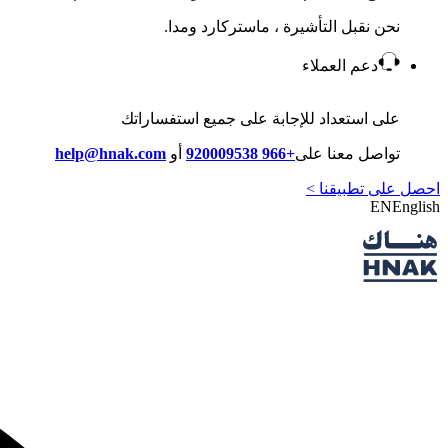
نحن نقبل التأشيرة ، ماستركارد ومدا.
دعم العملاء
على استعداد للإجابة على جميع استفساراتك
تواصل معنا على
+966 920009538
أو
help@hnak.com
احصل على تطبيقنا >
EN
English