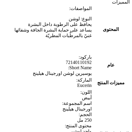
المميزات
المواصفات:
النوع: لوشن
يحافظ على الرطوبة داخل البشرة
المحتوى
يساعد على حماية البشرة الجافة وشفائها
غنيّ بالمرطّبات المطريّة
باركود:
72140110192
عام
Short Name:
يوسيرين لوشن اورجينال هيلينج
الماركة:
مميزات المنتج
Eucerin
اللون:
أبيض
اسم المجموعة:
اورجينال هيلينج
الحجم:
250 مل
محتوى المنتج:
واحد لوشن