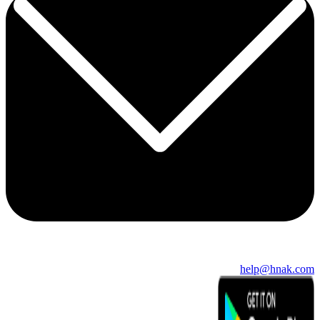
help@hnak.com