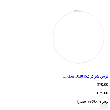
توس شوكر Choker 1038462
379.00
625.00
وفر
(
39.36
%
خصم
)