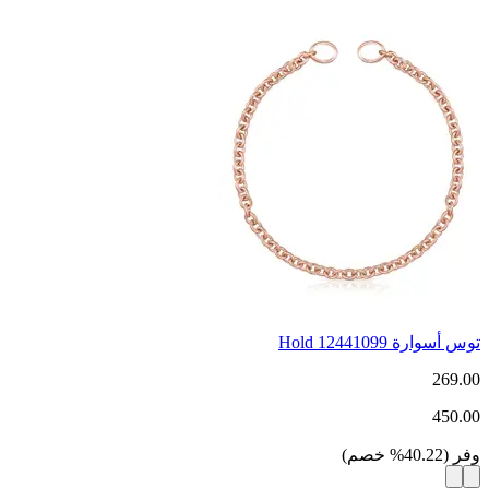
توس أسوارة Hold 12441099
269.00
450.00
وفر
(
40.22
%
خصم
)