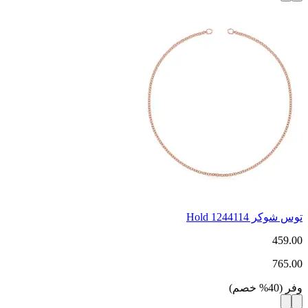
توس شوكر Hold 1244114
459.00
765.00
وفر
(
40
%
خصم
)