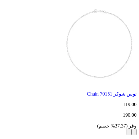
توس شوكر Chain 70151
119.00
190.00
وفر
(
37.37
%
خصم
)