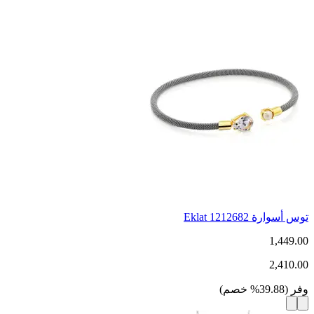
توس أسوارة Eklat 1212682
1,449.00
2,410.00
وفر
(
39.88
%
خصم
)