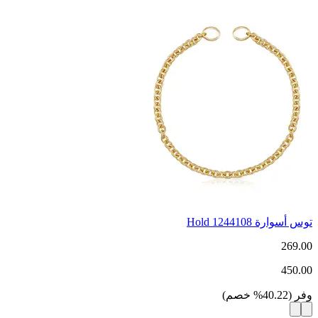
توس أسوارة Hold 1244108
269.00
450.00
وفر
(
40.22
%
خصم
)