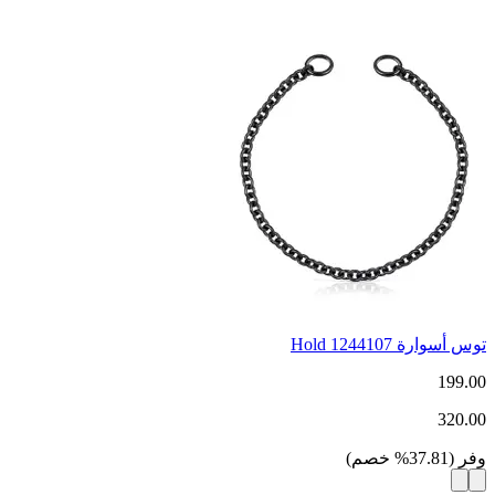
توس أسوارة Hold 1244107
199.00
320.00
وفر
(
37.81
%
خصم
)