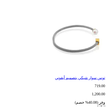
توس سوار شبكي بتصميم أيقوني
719.00
1,200.00
وفر
(
40.08
%
خصم
)