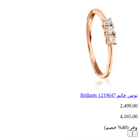
توس خاتم Brillants 1219647
2,499.00
4,165.00
وفر
(
40
%
خصم
)