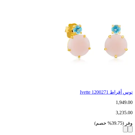
توس أقراط Ivette 1200271
1,949.00
3,235.00
وفر
(
39.75
%
خصم
)