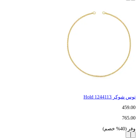
توس شوكر Hold 1244113
459.00
765.00
وفر
(
40
%
خصم
)