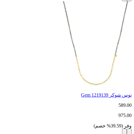
توس شوكر Gem 1219139
589.00
975.00
وفر
(
39.59
%
خصم
)