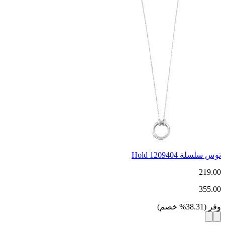
توس سلسلة Hold 1209404
219.00
355.00
وفر
(
38.31
%
خصم
)