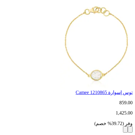
توس إسوارة Camee 1210865
859.00
1,425.00
وفر
(
39.72
%
خصم
)