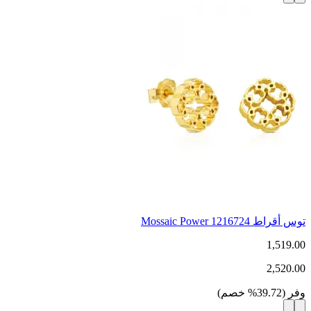
توس أقراط Mossaic Power 1216724
1,519.00
2,520.00
وفر
(
39.72
%
خصم
)