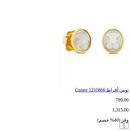
توس أقراط Camee 1210866
789.00
1,315.00
وفر
(
40
%
خصم
)