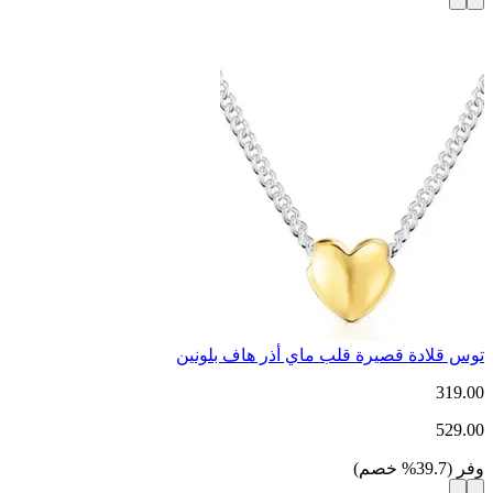
توس قلادة قصيرة قلب ماي أذر هاف بلونين
319.00
529.00
وفر
(
39.7
%
خصم
)