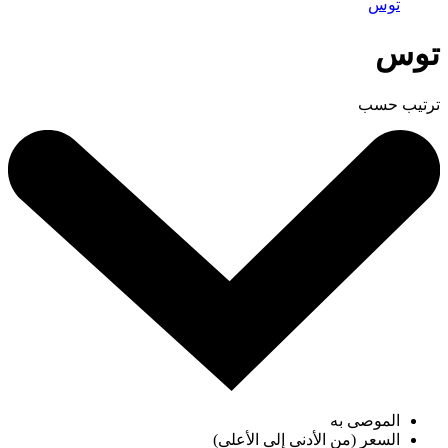
توس
توس
ترتيب حسب
الموصى به
السعر (من الأدنى إلى الأعلى)