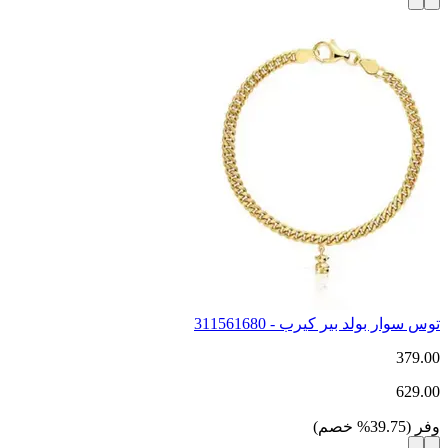
توس سوار بولد بير كيرب - 311561680
379.00
629.00
وفر
(
39.75
%
خصم
)