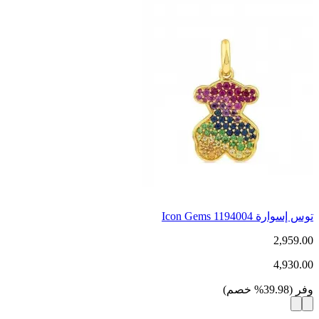
توس إسوارة Icon Gems 1194004
2,959.00
4,930.00
وفر
(
39.98
%
خصم
)