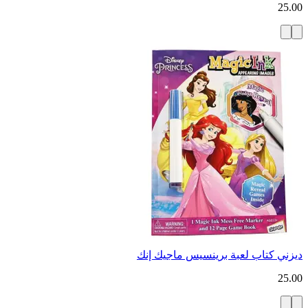
25.00
ديزني كتاب لعبة برينسيس ماجيك إنك
25.00