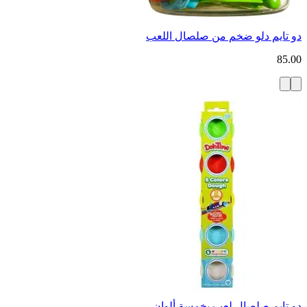
دو تايم دلو ضخم من صلصال اللعب
85.00
دو تايم صلصال لعب بخمسة ألوان